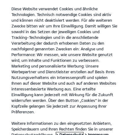
Diese Website verwendet Cookies und ähnliche
open
Technologien. Technisch notwendige Cookies sind aktiv
menu
und können nicht deaktiviert werden. Für alle weiteren
KONTAKT
Zwecke bitten wir um Ihre Einwilligung. Damit willigen Sie
sowohl in das Setzen der jeweiligen Cookies und
Tracking-Technologien und in die anschließende
Der Kia EV9
Probefahrt
Verarbeitung der dadurch erhobenen Daten zu den
nachfolgend genannten Zwecken ein: Analyse und
...
...
DER KIA EV9
Konfigurator
Performance: Wir messen, wie unsere Website genutzt
Der vollelektrische Kia
wird, um Inhalte und Funktionen zu verbessern.
Marketing und personalisierte Werbung: Unsere
EV9.
Werbepartner und Dienstleister erstellen auf Basis Ihres
Nutzungsverhaltens ein Interessenprofil und spielen
Ihnen auf dieser Website und auch auf anderen Websites
Entdecke eine Welt voller
interessenbasierte Werbung aus. Eine erteilte
Einwilligung kann jederzeit mit Wirkung für die Zukunft
Möglichkeiten.
widerrufen werden. Über den Button „Cookies“ in der
Kopfzeile gelangen Sie jederzeit zur Anpassung Ihrer
Präferenzen.
Weitere Informationen zu den eingesetzten Anbietern,
Speicherdauern und Ihren Rechten finden Sie in unserer
Datenschutzerklärung.
> Datenschutz
> Impressum