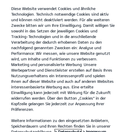
Diese Website verwendet Cookies und ähnliche
open
Technologien. Technisch notwendige Cookies sind aktiv
menu
und können nicht deaktiviert werden. Für alle weiteren
KONTAKT
Zwecke bitten wir um Ihre Einwilligung. Damit willigen Sie
sowohl in das Setzen der jeweiligen Cookies und
Tracking-Technologien und in die anschließende
PROBEFAHRT
Verarbeitung der dadurch erhobenen Daten zu den
nachfolgend genannten Zwecken ein: Analyse und
Performance: Wir messen, wie unsere Website genutzt
wird, um Inhalte und Funktionen zu verbessern.
Marketing und personalisierte Werbung: Unsere
Werbepartner und Dienstleister erstellen auf Basis Ihres
Nutzungsverhaltens ein Interessenprofil und spielen
Ihnen auf dieser Website und auch auf anderen Websites
Modelle
interessenbasierte Werbung aus. Eine erteilte
Einwilligung kann jederzeit mit Wirkung für die Zukunft
widerrufen werden. Über den Button „Cookies“ in der
Business
Kopfzeile gelangen Sie jederzeit zur Anpassung Ihrer
Präferenzen.
Angebote
Weitere Informationen zu den eingesetzten Anbietern,
Speicherdauern und Ihren Rechten finden Sie in unserer
Datenschutzerklärung.
> Datenschutz
> Impressum